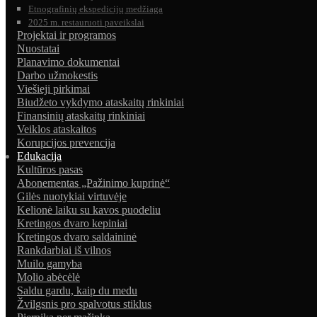
Etnografinių ekspedicijų medžiaga
2025 m. restauruoti paveikslai
Projektai ir programos
Nuostatai
Planavimo dokumentai
Darbo užmokestis
Viešieji pirkimai
Biudžeto vykdymo ataskaitų rinkiniai
Finansinių ataskaitų rinkiniai
Veiklos ataskaitos
Korupcijos prevencija
Edukacija
Kultūros pasas
Abonementas „Pažinimo kuprinė“
Gilės nuotykiai virtuvėje
Kelionė laiku su kavos puodeliu
Kretingos dvaro kepiniai
Kretingos dvaro saldaininė
Rankdarbiai iš vilnos
Muilo gamyba
Molio abėcėlė
Saldu gardu, kaip du medu
Žvilgsnis pro spalvotus stiklus