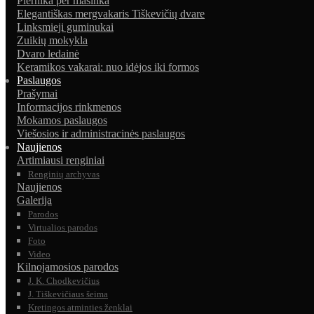
Piernika per mašinka
Elegantiškas mergvakaris Tiškevičių dvare
Linksmieji guminukai
Zuikių mokykla
Dvaro ledainė
Keramikos vakarai: nuo idėjos iki formos
Paslaugos
Prašymai
Informacijos rinkmenos
Mokamos paslaugos
Viešosios ir administracinės paslaugos
Naujienos
Artimiausi renginiai
Renginių archyvas
Naujienos
Galerija
Parodos
Virtualios parodos
Foto
Video
Kilnojamosios parodos
J. K. Chodkevičius
J. Tiškevičiaus šeima
Kretingos atminties ženklai