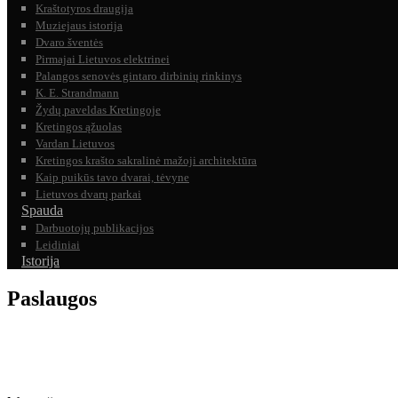
Kraštotyros draugija
Muziejaus istorija
Dvaro šventės
Pirmajai Lietuvos elektrinei
Palangos senovės gintaro dirbinių rinkinys
K. E. Strandmann
Žydų paveldas Kretingoje
Kretingos ąžuolas
Vardan Lietuvos
Kretingos krašto sakralinė mažoji architektūra
Kaip puikūs tavo dvarai, tėvyne
Lietuvos dvarų parkai
Spauda
Darbuotojų publikacijos
Leidiniai
Istorija
Paslaugos