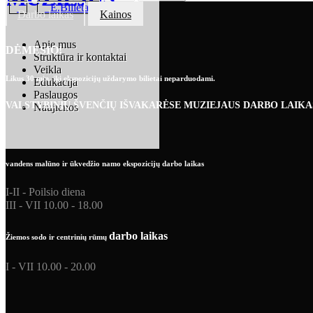
E.Bilietai
Darbo laikas
Kainos
Apie mus
DĖMESIO!
Struktūra ir kontaktai
Veikla
Likus 30 min. iki ekspozicijų uždarymo bilietai neparduodami.
Edukacija
Paslaugos
VALSTYBINIŲ ŠVENČIŲ IŠVAKARĖSE MUZIEJAUS DARBO LAIKA
Naujienos
vandens malūno ir ūkvedžio namo ekspozicijų darbo laikas
I-II - Poilsio diena
III - VII 10.00 - 18.00
darbo laikas
Žiemos sodo ir centrinių rūmų
I - VII 10.00 - 20.00