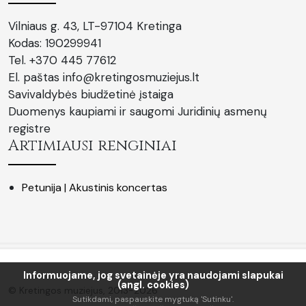
Vilniaus g. 43, LT-97104 Kretinga
Kodas: 190299941
Tel. +370 445 77612
El. paštas info@kretingosmuziejus.lt
Savivaldybės biudžetinė įstaiga
Duomenys kaupiami ir saugomi Juridinių asmenų
registre
Artimiausi renginiai
Petunija | Akustinis koncertas
Informuojame, jog svetainėje yra naudojami slapukai
(angl. cookies)
© Kretingos muziejus, 2013-2026
Sutikdami, paspauskite mygtuką 'Sutinku'.