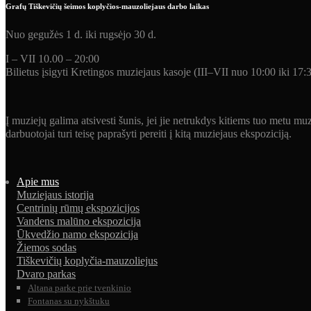
Grafų Tiškevičių šeimos koplyčios-mauzoliejaus darbo laikas
Nuo gegužės 1 d. iki rugsėjo 30 d.
I – VII 10.00 – 20:00
Bilietus įsigyti Kretingos muziejaus kasoje (III–VII nuo 10:00 iki 17:
Į muziejų galima atsivesti šunis, jei jie netrukdys kitiems tuo metu
darbuotojai turi teisę paprašyti pereiti į kitą muziejaus ekspoziciją.
Apie mus
Muziejaus istorija
Centrinių rūmų ekspozicijos
Vandens malūno ekspozicija
Ūkvedžio namo ekspozicija
Žiemos sodas
Tiškevičių koplyčia-mauzoliejus
Dvaro parkas
Altana parke prie tvenkinio
Fontanas su nykštuku