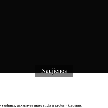
Naujienos
 žaidimas, užkariavęs mūsų širdis ir protus - krepšinis.