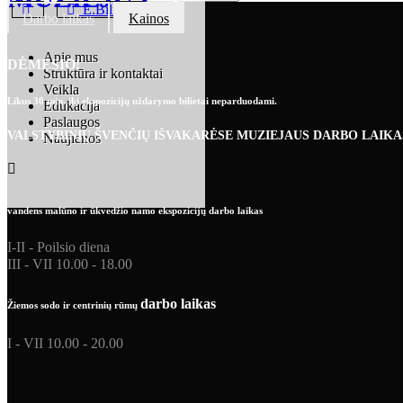
E.Bilietai
Darbo laikas
Kainos
Apie mus
DĖMESIO!
Struktūra ir kontaktai
Veikla
Likus 30 min. iki ekspozicijų uždarymo bilietai neparduodami.
Edukacija
Paslaugos
VALSTYBINIŲ ŠVENČIŲ IŠVAKARĖSE MUZIEJAUS DARBO LAIKA
Naujienos
vandens malūno ir ūkvedžio namo ekspozicijų darbo laikas
I-II - Poilsio diena
III - VII 10.00 - 18.00
darbo laikas
Žiemos sodo ir centrinių rūmų
I - VII 10.00 - 20.00