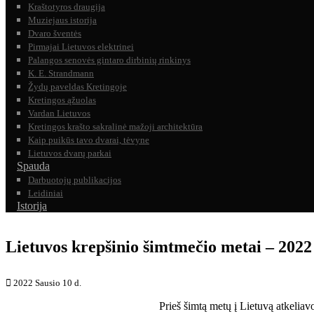
Kraštotyros draugija
Muziejaus istorija
Dvaro šventės
Pirmajai Lietuvos elektrinei
Palangos senovės gintaro dirbinių rinkinys
K. E. Strandmann
Žydų paveldas Kretingoje
Kretingos ąžuolas
Vardan Lietuvos
Kretingos krašto sakralinė mažoji architektūra
Kaip puikūs tavo dvarai, tėvyne
Lietuvos dvarų parkai
Spauda
Darbuotojų publikacijos
Leidiniai
Istorija
Lietuvos krepšinio šimtmečio metai – 2022
2022 Sausio 10 d.
Prieš šimtą metų į Lietuvą atkeliavo