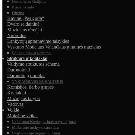
Fontanas su Galijotu
Krioklio uola
Oficina
Kavinė „Pas grafą“
Dvaro saldaininė
Muziejaus rėmėjai
Nuorodos
Lankytojų aptarnavimo taisyklės
Vyskupo Motiejaus Valančiaus gimtinės muziejus
Edukaciniai užsiėmimai
Struktūra ir kontaktai
Valdymo struktūros schema
Darbuotojai
Darbuotojų poreikis
VYRIAUSIASIS BUHALTERIS
Komisijos, darbo grupės
Kontaktai
Muziejaus taryba
Vadovas
Veikla
Mokslinė veikla
Lokaliniai Kretingos krašto tyrinėjimai
Mokslinio archyvo struktūra
Svarbesni muziejaus leidiniai