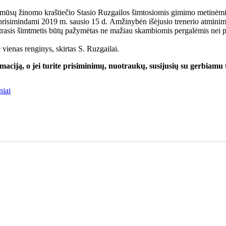
 mūsų žinomo kraštiečio Stasio Ruzgailos šimtosiomis gimimo metinėmis -
prisimindami 2019 m. sausio 15 d. Amžinybėn išėjusio trenerio atminim
trasis šimtmetis būtų pažymėtas ne mažiau skambiomis pergalėmis nei p
e vienas renginys, skirtas S. Ruzgailai.
maciją, o jei turite prisiminimų, nuotraukų, susijusių su gerbiam
niai