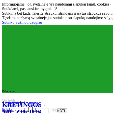
Informuojame, jog svetainėje yra naudojami slapukai (angl. cookies)
Sutikdami, paspauskite mygtuką 'Sutinku'.
Sutikimą bet kada galėsite atšaukti ištrindami įrašytus slapukus savo 
Tęsdami naršymą svetainėje jūs sutinkate su slapukų naudojimo sąlyg
Sutinku
Sužinoti daugiau
Palaukite...
Paieška
KRETINGOS
Latviešu
English
Polska
MUZIEJUS