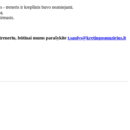
 treneris ir krepšinis buvo neatsiejami.
ą.
irmasis.
u treneriu, būtinai mums parašykite
t.saulys@kretingosmuziejus.lt