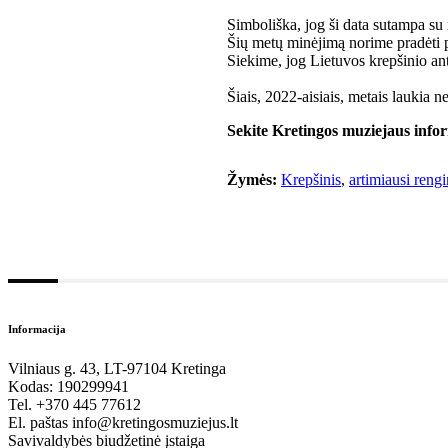
Simboliška, jog ši data sutampa su
Šių metų minėjimą norime pradėti 
Siekime, jog Lietuvos krepšinio an
Šiais, 2022-aisiais, metais laukia n
Sekite Kretingos muziejaus infor
Žymės:
Krepšinis
,
artimiausi rengi
Informacija
Vilniaus g. 43, LT-97104 Kretinga
Kodas: 190299941
Tel. +370 445 77612
El. paštas info@kretingosmuziejus.lt
Savivaldybės biudžetinė įstaiga