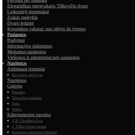
Piernika per mašinka
Elegantiškas mergvakaris Tiškevičių dvare
Linksmieji guminukai
Zuikių mokykla
Dvaro ledainė
Keramikos vakarai: nuo idėjos iki formos
Paslaugos
Prašymai
Informacijos rinkmenos
Mokamos paslaugos
Viešosios ir administracinės paslaugos
Naujienos
Artimiausi renginiai
Renginių archyvas
Naujienos
Galerija
Parodos
Virtualios parodos
Foto
Video
Kilnojamosios parodos
J. K. Chodkevičius
J. Tiškevičiaus šeima
Kretingos atminties ženklai