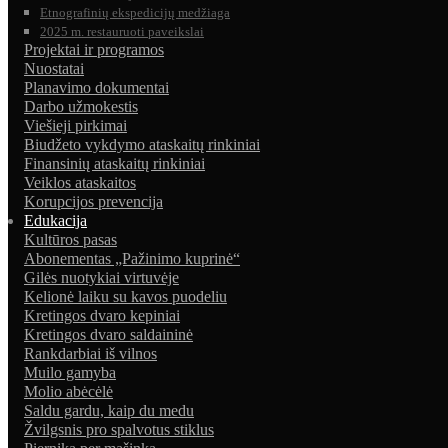
Etnografinių ekspedicijų medžiaga
2025 m. restauruoti paveikslai
Projektai ir programos
Nuostatai
Planavimo dokumentai
Darbo užmokestis
Viešieji pirkimai
Biudžeto vykdymo ataskaitų rinkiniai
Finansinių ataskaitų rinkiniai
Veiklos ataskaitos
Korupcijos prevencija
Edukacija
Kultūros pasas
Abonementas „Pažinimo kuprinė“
Gilės nuotykiai virtuvėje
Kelionė laiku su kavos puodeliu
Kretingos dvaro kepiniai
Kretingos dvaro saldaininė
Rankdarbiai iš vilnos
Muilo gamyba
Molio abėcėlė
Saldu gardu, kaip du medu
Žvilgsnis pro spalvotus stiklus