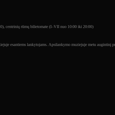
30), centrinių rūmų bilietomate (I–VII nuo 10:00 iki 20:00)
 muziejuje esantiems lankytojams. Apsilankymo muziejuje metu augintinį