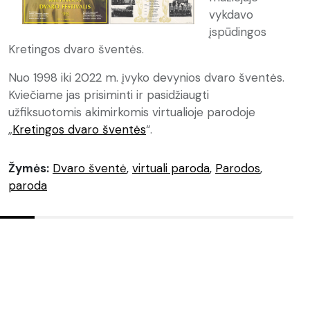
vykdavo
įspūdingos
Kretingos dvaro šventės.
Nuo 1998 iki 2022 m. įvyko devynios dvaro šventės.
Kviečiame jas prisiminti ir pasidžiaugti
užfiksuotomis akimirkomis virtualioje parodoje
„
Kretingos dvaro šventės
“.
Žymės:
Dvaro šventė
,
virtuali paroda
,
Parodos
,
paroda