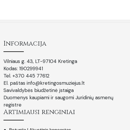
Informacija
Vilniaus g. 43, LT-97104 Kretinga
Kodas: 190299941
Tel. +370 445 77612
El. paštas info@kretingosmuziejus.lt
Savivaldybės biudžetinė įstaiga
Duomenys kaupiami ir saugomi Juridinių asmenų
registre
Artimiausi renginiai
Petunija | Akustinis koncertas