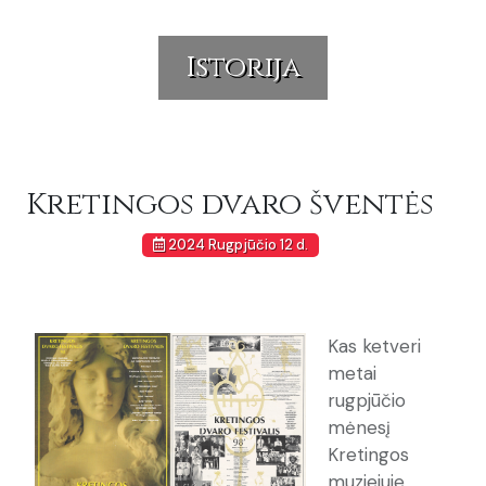
Istorija
Kretingos dvaro šventės
2024 Rugpjūčio 12 d.
Kas ketveri
metai
rugpjūčio
mėnesį
Kretingos
muziejuje