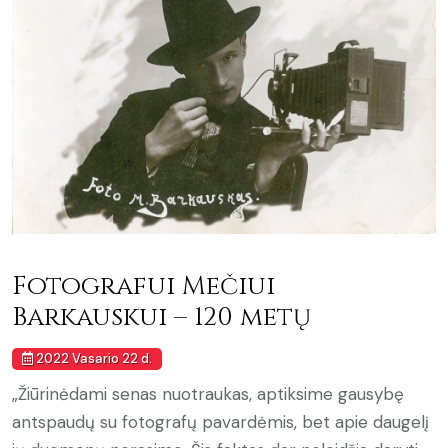
Fotografui Mečiui
Barkauskui – 120 metų
2022 Vasario 22 d.
„Žiūrinėdami senas nuotraukas, aptiksime gausybę
antspaudų su fotografų pavardėmis, bet apie daugelį