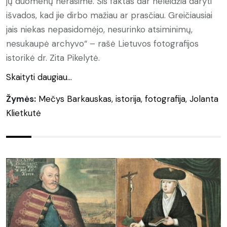
jų duomenų nerasime. Šis faktas dar neleidžia daryti
išvados, kad jie dirbo mažiau ar prasčiau. Greičiausiai
jais niekas nepasidomėjo, nesurinko atsiminimų,
nesukaupė archyvo“ – rašė Lietuvos fotografijos
istorikė dr. Zita Pikelytė.
Skaityti daugiau...
Žymės:
Mečys Barkauskas
,
istorija
,
fotografija
,
Jolanta
Klietkutė