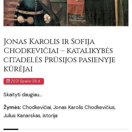
Jonas Karolis ir Sofija
Chodkevičiai – katalikybės
citadelės Prūsijos pasienyje
kūrėjai
2021 Spalio 26 d.
Skaityti daugiau...
Žymės:
Chodkevičiai
,
Jonas Karolis Chodkevičius
,
Julius Kanarskas
,
istorija