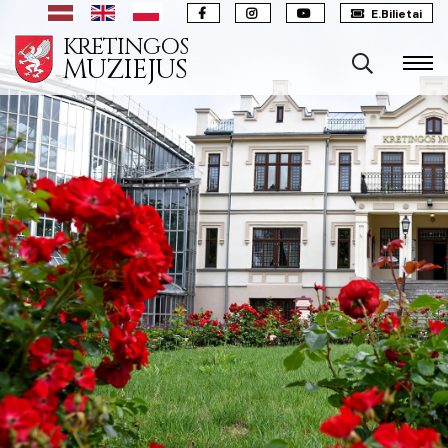
E.Bilietai
KRETINGOS
MUZIEJUS