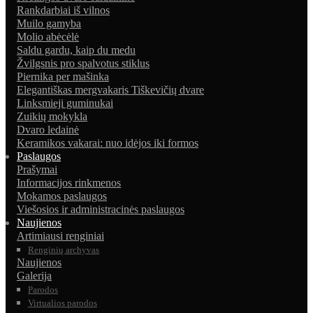
Rankdarbiai iš vilnos
Muilo gamyba
Molio abėcėlė
Saldu gardu, kaip du medu
Žvilgsnis pro spalvotus stiklus
Piernika per mašinka
Elegantiškas mergvakaris Tiškevičių dvare
Linksmieji guminukai
Zuikių mokykla
Dvaro ledainė
Keramikos vakarai: nuo idėjos iki formos
Paslaugos
Prašymai
Informacijos rinkmenos
Mokamos paslaugos
Viešosios ir administracinės paslaugos
Naujienos
Artimiausi renginiai
Renginių archyvas
Naujienos
Galerija
Parodos
Virtualios parodos