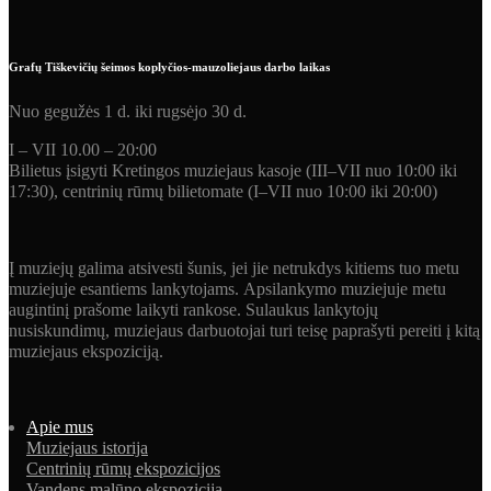
Grafų Tiškevičių šeimos koplyčios-mauzoliejaus darbo laikas
Nuo gegužės 1 d. iki rugsėjo 30 d.
I – VII 10.00 – 20:00
Bilietus įsigyti Kretingos muziejaus kasoje (III–VII nuo 10:00 iki
17:30), centrinių rūmų bilietomate (I–VII nuo 10:00 iki 20:00)
Į muziejų galima atsivesti šunis, jei jie netrukdys kitiems tuo metu
muziejuje esantiems lankytojams. Apsilankymo muziejuje metu
augintinį prašome laikyti rankose. Sulaukus lankytojų
nusiskundimų, muziejaus darbuotojai turi teisę paprašyti pereiti į kitą
muziejaus ekspoziciją.
Apie mus
Muziejaus istorija
Centrinių rūmų ekspozicijos
Vandens malūno ekspozicija