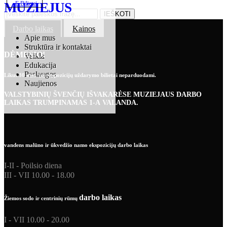
E.Bilietai
MUZIEJUS
Darbo laikas
Kainos
Apie mus
Struktūra ir kontaktai
DĖMESIO!
Veikla
Edukacija
Paslaugos
Likus 30 min. iki ekspozicijų uždarymo bilietai neparduodami.
Naujienos
VALSTYBINIŲ ŠVENČIŲ IŠVAKARĖSE MUZIEJAUS DARBO
LAIKAS TRUMPINAMAS 1-A VALANDA.
vandens malūno ir ūkvedžio namo ekspozicijų darbo laikas
I-II - Poilsio diena
III - VII 10.00 - 18.00
darbo laikas
Žiemos sodo ir centrinių rūmų
I - VII 10.00 - 20.00