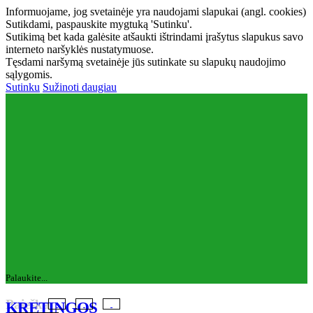
Informuojame, jog svetainėje yra naudojami slapukai (angl. cookies)
Sutikdami, paspauskite mygtuką 'Sutinku'.
Sutikimą bet kada galėsite atšaukti ištrindami įrašytus slapukus savo
interneto naršyklės nustatymuose.
Tęsdami naršymą svetainėje jūs sutinkate su slapukų naudojimo
sąlygomis.
Sutinku
Sužinoti daugiau
Palaukite...
Paieška
KRETINGOS