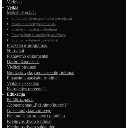
Vadovas
Veikla
Mokslinė veikla
Lokaliniai Kretingos krašto tyrinėjimai
Mokslinio archyvo struktūra
Svarbesni muziejaus leidiniai
Etnografinių ekspedicijų medžiaga
2025 m. restauruoti paveikslai
Projektai ir programos
Nuostatai
Planavimo dokumentai
Darbo užmokestis
Viešieji pirkimai
Biudžeto vykdymo ataskaitų rinkiniai
Finansinių ataskaitų rinkiniai
Veiklos ataskaitos
Korupcijos prevencija
Edukacija
Kultūros pasas
Abonementas „Pažinimo kuprinė“
Gilės nuotykiai virtuvėje
Kelionė laiku su kavos puodeliu
Kretingos dvaro kepiniai
Kretingos dvaro saldaininė