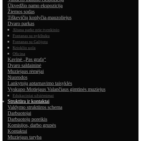
Ūkvedžio namo ekspozicija
Žiemos sodas
Tiškevičių koplyčia-mauzoliejus
Dvaro parkas
Altana parke prie tvenkinio
Fontanas su nykštuku
Fontanas su Galijotu
Krioklio uola
Oficina
Kavinė „Pas grafą“
Dvaro saldaininė
Muziejaus rėmėjai
Nuorodos
Lankytojų aptarnavimo taisyklės
Vyskupo Motiejaus Valančiaus gimtinės muziejus
Edukaciniai užsiėmimai
Struktūra ir kontaktai
Valdymo struktūros schema
Darbuotojai
Darbuotojų poreikis
Komisijos, darbo grupės
Kontaktai
Muziejaus taryba