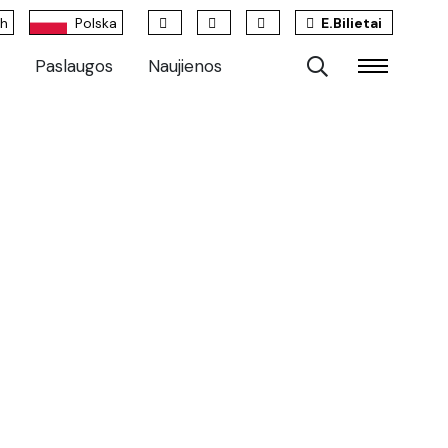
sh
Polska
E.Bilietai
Paslaugos
Naujienos