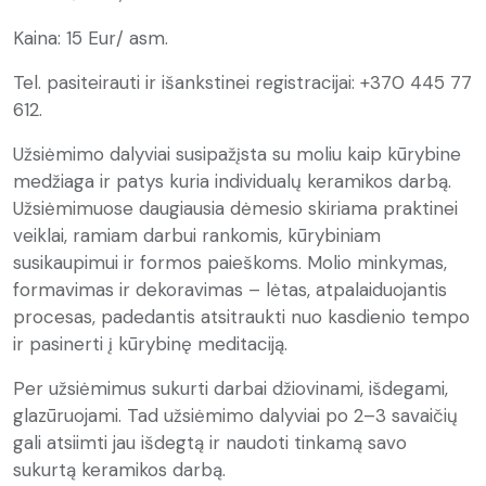
Kaina: 15 Eur/ asm.
Tel. pasiteirauti ir išankstinei registracijai: +370 445 77
612.
Užsiėmimo dalyviai susipažįsta su moliu kaip kūrybine
medžiaga ir patys kuria individualų keramikos darbą.
Užsiėmimuose daugiausia dėmesio skiriama praktinei
veiklai, ramiam darbui rankomis, kūrybiniam
susikaupimui ir formos paieškoms. Molio minkymas,
formavimas ir dekoravimas – lėtas, atpalaiduojantis
procesas, padedantis atsitraukti nuo kasdienio tempo
ir pasinerti į kūrybinę meditaciją.
Per užsiėmimus sukurti darbai džiovinami, išdegami,
glazūruojami. Tad užsiėmimo dalyviai po 2–3 savaičių
gali atsiimti jau išdegtą ir naudoti tinkamą savo
sukurtą keramikos darbą.