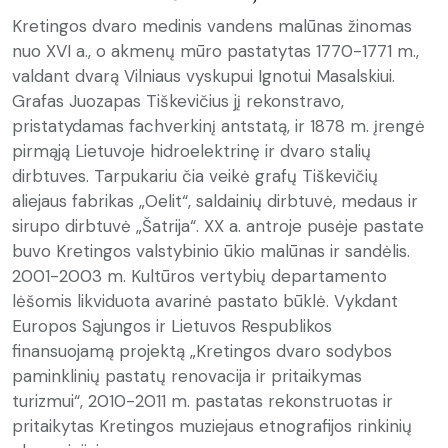
Kretingos dvaro medinis vandens malūnas žinomas
nuo XVI a., o akmenų mūro pastatytas 1770-1771 m.,
valdant dvarą Vilniaus vyskupui Ignotui Masalskiui.
Grafas Juozapas Tiškevičius jį rekonstravo,
pristatydamas fachverkinį antstatą, ir 1878 m. įrengė
pirmąją Lietuvoje hidroelektrinę ir dvaro stalių
dirbtuves. Tarpukariu čia veikė grafų Tiškevičių
aliejaus fabrikas „Oelit“, saldainių dirbtuvė, medaus ir
sirupo dirbtuvė „Šatrija“. XX a. antroje pusėje pastate
buvo Kretingos valstybinio ūkio malūnas ir sandėlis.
2001-2003 m. Kultūros vertybių departamento
lėšomis likviduota avarinė pastato būklė. Vykdant
Europos Sąjungos ir Lietuvos Respublikos
finansuojamą projektą „Kretingos dvaro sodybos
paminklinių pastatų renovacija ir pritaikymas
turizmui“, 2010-2011 m. pastatas rekonstruotas ir
pritaikytas Kretingos muziejaus etnografijos rinkinių