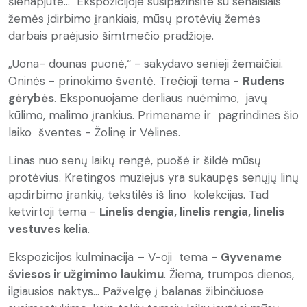
šienapjūtė... Ekspozicijoje susipažinsite su senaisiais
žemės įdirbimo įrankiais, mūsų protėvių žemės
darbais praėjusio šimtmečio pradžioje.
„Uona- dounas puonė,“ - sakydavo senieji žemaičiai.
Oninės - prinokimo šventė. Trečioji tema -
Rudens
gėrybės
. Eksponuojame derliaus nuėmimo, javų
kūlimo, malimo įrankius. Primename ir pagrindines šio
laiko šventes - Žolinę ir Vėlines.
Linas nuo senų laikų rengė, puošė ir šildė mūsų
protėvius. Kretingos muziejus yra sukaupęs senųjų linų
apdirbimo įrankių, tekstilės iš lino kolekcijas. Tad
ketvirtoji tema -
Linelis dengia, linelis rengia, linelis
vestuves kelia
.
Ekspozicijos kulminacija – V-oji tema -
Gyvename
šviesos ir užgimimo laukimu
. Žiema, trumpos dienos,
ilgiausios naktys... Pažvelgę į balanas žibinčiuose