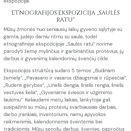
ekspozicijai.
ETNOGRAFIJOS EKSPOZICIJA „SAULĖS
RATU“
Mūsų žmonės nuo seniausių laikų gyveno sąlytyje su
gamta, judėjo darniu ritmu su saule, todėl
etnografinėje ekspozicijoje „Saulės ratu“ norime
parodyti žemę mylinčius ir garbinančius protėvius, jų
darbus ir gyvenimą kalendorinių švenčių cikle.
Ekspozicijos struktūrą sudaro 5 temos: „Budinam
žemelę“, „Pavasario ir vasaros džiaugsmai ir rūpesčiai“,
„Rudens gėrybės“, „Linelis dengia, linelis rengia, linelis
vestuves kelia“, „Gyvename šviesos ir užgimimo
laukimu“. Keliaudami metų laikais, lankytojai gali
susipažinti su mūsų protėvių svarbiausiais darbais,
darbo įrankiais, inventoriumi, namų apyvokos
reikmenimis, kalendorinėmis šventėmis bei
tradicijomis. Mūsų senolių darbus, šventes, papročius