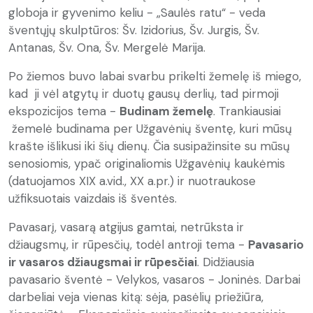
globoja ir gyvenimo keliu - „Saulės ratu“ - veda
šventųjų skulptūros: Šv. Izidorius, Šv. Jurgis, Šv.
Antanas, Šv. Ona, Šv. Mergelė Marija.
Po žiemos buvo labai svarbu prikelti žemelę iš miego,
kad ji vėl atgytų ir duotų gausų derlių, tad pirmoji
ekspozicijos tema -
Budinam žemelę
. Trankiausiai
žemelė budinama per Užgavėnių šventę, kuri mūsų
krašte išlikusi iki šių dienų. Čia susipažinsite su mūsų
senosiomis, ypač originaliomis Užgavėnių kaukėmis
(datuojamos XIX a.vid., XX a.pr.) ir nuotraukose
užfiksuotais vaizdais iš šventės.
Pavasarį, vasarą atgijus gamtai, netrūksta ir
džiaugsmų, ir rūpesčių, todėl antroji tema -
Pavasario
ir vasaros džiaugsmai ir rūpesčiai
. Didžiausia
pavasario šventė - Velykos, vasaros - Joninės. Darbai
darbeliai veja vienas kitą: sėja, pasėlių priežiūra,