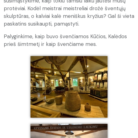
susimąstykime, kaip tokiu tamsiu laiku jautėsi mūsų
protėviai. Kodėl meistrai meistreliai drožė šventųjų
skulptūras, o kalviai kalė meniškus kryžius? Gal ši vieta
paskatins susikaupti, pamąstyti.
Palyginkime, kaip buvo švenčiamos Kūčios, Kalėdos
prieš šimtmetį ir kaip švenčiame mes.