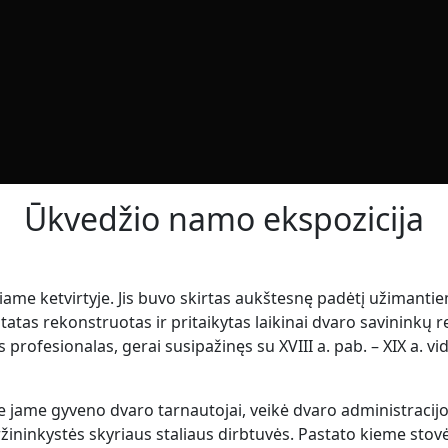
Ūkvedžio namo ekspozicija
ame ketvirtyje. Jis buvo skirtas aukštesnę padėtį užimantie
tas rekonstruotas ir pritaikytas laikinai dvaro savininkų rez
 profesionalas, gerai susipažinęs su XVIII a. pab. – XIX a. vi
e jame gyveno dvaro tarnautojai, veikė dvaro administracijo
žininkystės skyriaus staliaus dirbtuvės. Pastato kieme sto