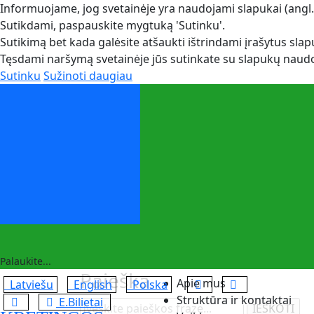
Informuojame, jog svetainėje yra naudojami slapukai (angl.
Sutikdami, paspauskite mygtuką 'Sutinku'.
Sutikimą bet kada galėsite atšaukti ištrindami įrašytus sl
Tęsdami naršymą svetainėje jūs sutinkate su slapukų naud
Sutinku
Sužinoti daugiau
Palaukite...
Paieška
Apie mus
Latviešu
English
Polska
Struktūra ir kontaktai
E.Bilietai