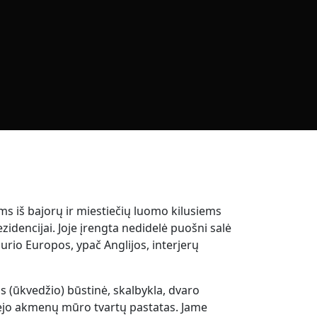
ms iš bajorų ir miestiečių luomo kilusiems
idencijai. Joje įrengta nedidelė puošni salė
durio Europos, ypač Anglijos, interjerų
s (ūkvedžio) būstinė, skalbykla, dvaro
vėjo akmenų mūro tvartų pastatas. Jame