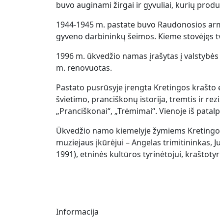
buvo auginami žirgai ir gyvuliai, kurių prod
1944-1945 m. pastate buvo Raudonosios armijo
gyveno darbininkų šeimos. Kieme stovėjęs t
1996 m. ūkvedžio namas įrašytas į valstybė
m. renovuotas.
Pastato pusrūsyje įrengta Kretingos krašto e
švietimo, pranciškonų istorija, tremtis ir rez
„Pranciškonai“, „Trėmimai“. Vienoje iš patalp
Ūkvedžio namo kiemelyje žymiems Kretingos k
muziejaus įkūrėjui – Angelas trimitininkas, J
1991), etninės kultūros tyrinėtojui, kraštotyr
Informacija