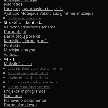
Nuorodos
Lankytojų aptarnavimo taisyklės
Vyskupo Motiejaus Valančiaus gimtinės muziejus
Edukaciniai užsiėmimai
Struktūra ir kontaktai
Valdymo struktūros schema
Darbuotojai
Darbuotojų poreikis
Komisijos, darbo grupės
Kontaktai
Muziejaus taryba
Vadovas
Veikla
Mokslinė veikla
Lokaliniai Kretingos krašto tyrinėjimai
Mokslinio archyvo struktūra
Svarbesni muziejaus leidiniai
Etnografinių ekspedicijų medžiaga
2025 m. restauruoti paveikslai
Projektai ir programos
Nuostatai
Planavimo dokumentai
Darbo užmokestis