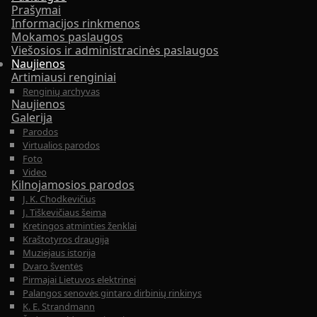
Prašymai
Informacijos rinkmenos
Mokamos paslaugos
Viešosios ir administracinės paslaugos
Naujienos
Artimiausi renginiai
Renginių archyvas
Naujienos
Galerija
Parodos
Virtualios parodos
Foto
Video
Kilnojamosios parodos
J. K. Chodkevičius
J. Tiškevičiaus šeima
Kretingos atminties ženklai
Kraštotyros draugija
Muziejaus istorija
Dvaro šventės
Pirmajai Lietuvos elektrinei
Palangos senovės gintaro dirbinių rinkinys
K. E. Strandmann