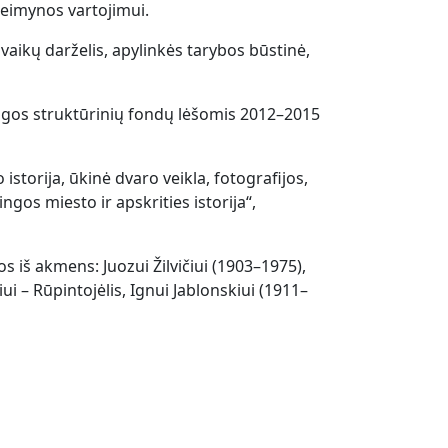
šeimynos vartojimui.
aikų darželis, apylinkės tarybos būstinė,
ngos struktūrinių fondų lėšomis 2012–2015
storija, ūkinė dvaro veikla, fotografijos,
ingos miesto ir apskrities istorija“,
iš akmens: Juozui Žilvičiui (1903–1975),
ui – Rūpintojėlis, Ignui Jablonskiui (1911–