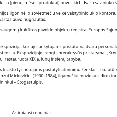
ukcija (pieno, mėsos produktai) buvo skirti dvaro savininkų 
s ligoninė, o sovietmečiu veikė valstybinio ūkio kontora, v
vartas buvo nugriautas.
s saugomų kultūros paveldo objektų registrą. Europos Sąju
kspozicija, kurioje lankytojams pristatoma dvaro personalo i
istencija. Ekspozicijoje įrengti interaktyvūs pristatymai „Kret
ų, restauruota XIX a. lubų ir sienų tapyba.
rašto tyrinėtojams pastatyti atminimo ženklai – skulptūros 
uozui Mickevičiui (1900–1984), ilgamečiui muziejaus direktori
ininkui – Stogastulpis.
Artimiausi renginiai