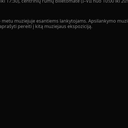
iki 17:30), centrinių rūmų bilietomate (I–VII nuo 10:00 iki 20:
s tuo metu muziejuje esantiems lankytojams. Apsilankymo muz
rašyti pereiti į kitą muziejaus ekspoziciją.