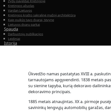
Žydų paveldas Kretingoje
Kretingos ąžuolas
Vardan Lietuvos
Kretingos krašto sakralinė mažoji architektūra
Kaip puikūs tavo dvarai, tėvyne
Lietuvos dvarų parkai
Spauda
Darbuotojų publikacijos
Leidiniai
Istorija
Ūkvedžio namas pastatytas XVIII a. paskutini
tarnautojams apgyvendinti. 1838 metais pasta
su sienine tapyba, kurią dekoravo dailininkas
dekoravimo principais.
1885 metais atnaujintas. XX a. pirmoje pusėj
savininkų lengvųjų automobilių garažas, dar