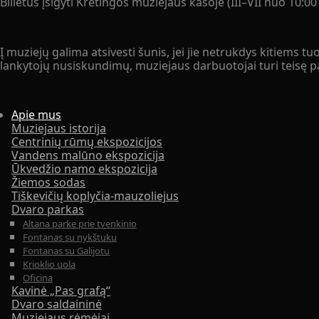
Bilietus įsigyti Kretingos muziejaus kasoje (III–VII nuo 10:00 
Į muziejų galima atsivesti šunis, jei jie netrukdys kitiem
lankytojų nusiskundimų, muziejaus darbuotojai turi teisę pap
Apie mus
Muziejaus istorija
Centrinių rūmų ekspozicijos
Vandens malūno ekspozicija
Ūkvedžio namo ekspozicija
Žiemos sodas
Tiškevičių koplyčia-mauzoliejus
Dvaro parkas
Altana parke prie tvenkinio
Fontanas su nykštuku
Fontanas su Galijotu
Krioklio uola
Oficina
Kavinė „Pas grafą“
Dvaro saldaininė
Muziejaus rėmėjai