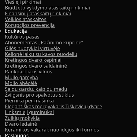
Viešieji pirkimai
Biudžeto vykdymo ataskaitų rinkiniai
Finansinių ataskaitų rinkiniai
Veiklos ataskaitos
Korupcijos prevencija
Edukacija
Kultūros pasas
Abonementas „Pažinimo kuprinė“
Gilės nuotykiai virtuvėje
Kelionė laiku su kavos puodeliu
Kretingos dvaro kepiniai
Kretingos dvaro saldaininė
Rankdarbiai iš vilnos
Muilo gamyba
Molio abėcėlė
Saldu gardu, kaip du medu
Žvilgsnis pro spalvotus stiklus
Piernika per mašinka
Elegantiškas mergvakaris Tiškevičių dvare
Linksmieji guminukai
Zuikių mokykla
Dvaro ledainė
Keramikos vakarai: nuo idėjos iki formos
Paslaugos