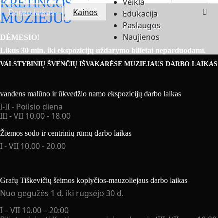
KRETINGOS
Veikla
Darbo laikas
Kainos
Edukacija
MUZIEJUS
Paslaugos
Naujienos
DĖMESIO!
Likus 30 min. iki ekspozicijų uždarymo bilietai neparduodami.
VALSTYBINIŲ ŠVENČIŲ IŠVAKARĖSE MUZIEJAUS DARBO LAIKAS
vandens malūno ir ūkvedžio namo ekspozicijų darbo laikas
I-II - Poilsio diena
III - VII 10.00 - 18.00
Žiemos sodo ir centrinių rūmų
darbo laikas
I - VII 10.00 - 20.00
Grafų Tiškevičių šeimos koplyčios-mauzoliejaus darbo laikas
Nuo gegužės 1 d. iki rugsėjo 30 d.
I – VII 10.00 – 20:00