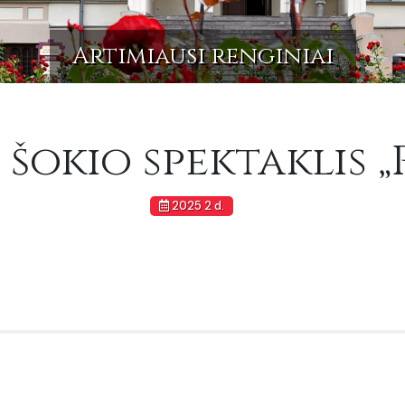
Artimiausi renginiai
 šokio spektaklis „
2025 2 d.