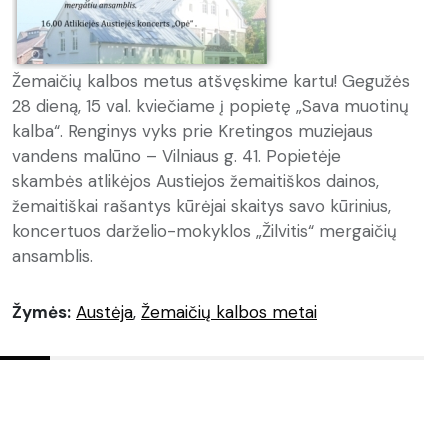
Žemaičių kalbos metus atšvęskime kartu! Gegužės
28 dieną, 15 val. kviečiame į popietę „Sava muotinų
kalba“. Renginys vyks prie Kretingos muziejaus
vandens malūno – Vilniaus g. 41. Popietėje
skambės atlikėjos Austiejos žemaitiškos dainos,
žemaitiškai rašantys kūrėjai skaitys savo kūrinius,
koncertuos darželio-mokyklos „Žilvitis“ mergaičių
ansamblis.
Žymės:
Austėja
,
Žemaičių kalbos metai