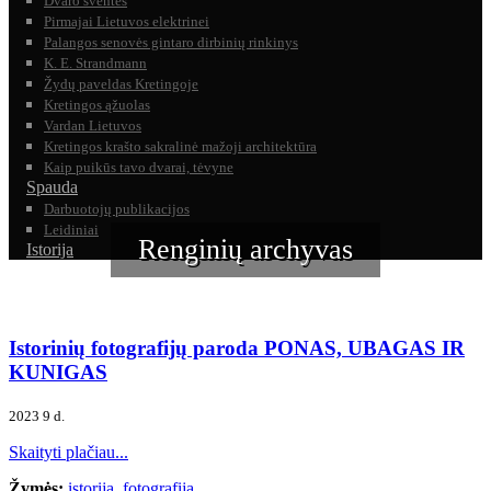
Dvaro šventės
Pirmajai Lietuvos elektrinei
Palangos senovės gintaro dirbinių rinkinys
K. E. Strandmann
Žydų paveldas Kretingoje
Kretingos ąžuolas
Vardan Lietuvos
Kretingos krašto sakralinė mažoji architektūra
Kaip puikūs tavo dvarai, tėvyne
Spauda
Darbuotojų publikacijos
Leidiniai
Renginių archyvas
Istorija
Istorinių fotografijų paroda PONAS, UBAGAS IR
KUNIGAS
2023 9 d.
Skaityti plačiau...
Žymės:
istorija
,
fotografija