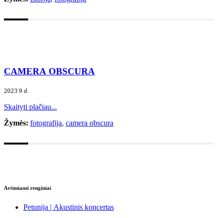
CAMERA OBSCURA
2023 9 d.
Skaityti plačiau...
Žymės:
fotografija
,
camera obscura
Artimiausi renginiai
Petunija | Akustinis koncertas