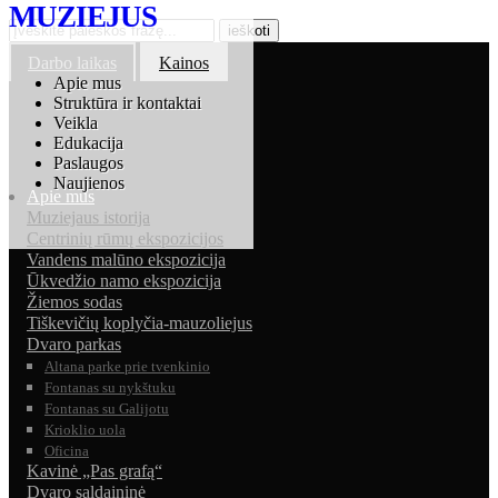
MUZIEJUS
Darbo laikas
Kainos
Apie mus
Struktūra ir kontaktai
Veikla
Edukacija
Paslaugos
Naujienos
Apie mus
Muziejaus istorija
Centrinių rūmų ekspozicijos
Vandens malūno ekspozicija
Ūkvedžio namo ekspozicija
Žiemos sodas
Tiškevičių koplyčia-mauzoliejus
Dvaro parkas
Altana parke prie tvenkinio
Fontanas su nykštuku
Fontanas su Galijotu
Krioklio uola
Oficina
Kavinė „Pas grafą“
Dvaro saldaininė