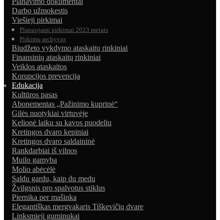
Planavimo dokumentai
Darbo užmokestis
Viešieji pirkimai
Planuojami pirkimai 2023 metais
Pirkimų archyvas
Biudžeto vykdymo ataskaitų rinkiniai
Finansinių ataskaitų rinkiniai
Veiklos ataskaitos
Korupcijos prevencija
Edukacija
Kultūros pasas
Abonementas „Pažinimo kuprinė“
Gilės nuotykiai virtuvėje
Kelionė laiku su kavos puodeliu
Kretingos dvaro kepiniai
Kretingos dvaro saldaininė
Rankdarbiai iš vilnos
Muilo gamyba
Molio abėcėlė
Saldu gardu, kaip du medu
Žvilgsnis pro spalvotus stiklus
Piernika per mašinka
Elegantiškas mergvakaris Tiškevičių dvare
Linksmieji guminukai