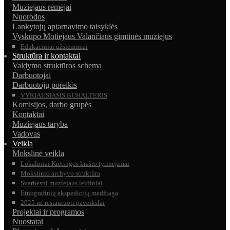
Muziejaus rėmėjai
Nuorodos
Lankytojų aptarnavimo taisyklės
Vyskupo Motiejaus Valančiaus gimtinės muziejus
Edukaciniai užsiėmimai
Struktūra ir kontaktai
Valdymo struktūros schema
Darbuotojai
Darbuotojų poreikis
VYRIAUSIASIS BUHALTERIS
Komisijos, darbo grupės
Kontaktai
Muziejaus taryba
Vadovas
Veikla
Mokslinė veikla
Lokaliniai Kretingos krašto tyrinėjimai
Mokslinio archyvo struktūra
Svarbesni muziejaus leidiniai
Etnografinių ekspedicijų medžiaga
2025 m. restauruoti paveikslai
Projektai ir programos
Nuostatai