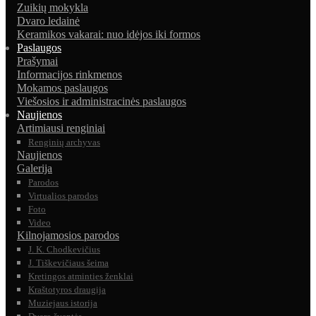
Zuikių mokykla
Dvaro ledainė
Keramikos vakarai: nuo idėjos iki formos
Paslaugos
Prašymai
Informacijos rinkmenos
Mokamos paslaugos
Viešosios ir administracinės paslaugos
Naujienos
Artimiausi renginiai
Renginių archyvas
Naujienos
Galerija
Parodos
Virtualios parodos
Foto
Video
Kilnojamosios parodos
J. K. Chodkevičius
J. Tiškevičiaus šeima
Kretingos atminties ženklai
Kraštotyros draugija
Muziejaus istorija