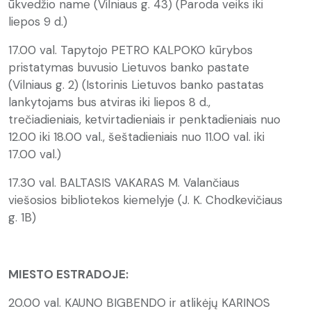
ūkvedžio name (Vilniaus g. 43) (Paroda veiks iki
liepos 9 d.)
17.00 val. Tapytojo PETRO KALPOKO kūrybos
pristatymas buvusio Lietuvos banko pastate
(Vilniaus g. 2) (Istorinis Lietuvos banko pastatas
lankytojams bus atviras iki liepos 8 d.,
trečiadieniais, ketvirtadieniais ir penktadieniais nuo
12.00 iki 18.00 val., šeštadieniais nuo 11.00 val. iki
17.00 val.)
17.30 val. BALTASIS VAKARAS M. Valančiaus
viešosios bibliotekos kiemelyje (J. K. Chodkevičiaus
g. 1B)
MIESTO ESTRADOJE:
20.00 val. KAUNO BIGBENDO ir atlikėjų KARINOS