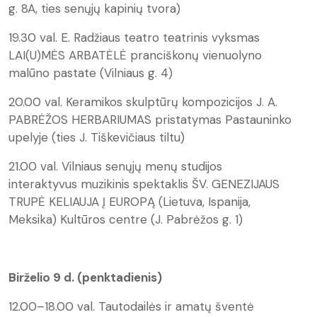
g. 8A, ties senųjų kapinių tvora)
19.30 val. E. Radžiaus teatro teatrinis vyksmas
LAI(U)MĖS ARBATĖLĖ pranciškonų vienuolyno
malūno pastate (Vilniaus g. 4)
20.00 val. Keramikos skulptūrų kompozicijos J. A.
PABRĖŽOS HERBARIUMAS pristatymas Pastauninko
upelyje (ties J. Tiškevičiaus tiltu)
21.00 val. Vilniaus senųjų menų studijos
interaktyvus muzikinis spektaklis ŠV. GENEZIJAUS
TRUPĖ KELIAUJA Į EUROPĄ (Lietuva, Ispanija,
Meksika) Kultūros centre (J. Pabrėžos g. 1)
Birželio 9 d. (penktadienis)
12.00–18.00 val. Tautodailės ir amatų šventė