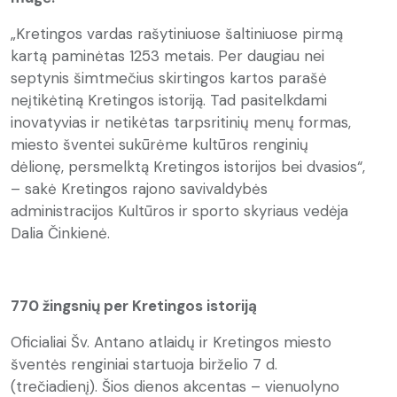
„Kretingos vardas rašytiniuose šaltiniuose pirmą
kartą paminėtas 1253 metais. Per daugiau nei
septynis šimtmečius skirtingos kartos parašė
neįtikėtiną Kretingos istoriją. Tad pasitelkdami
inovatyvias ir netikėtas tarpsritinių menų formas,
miesto šventei sukūrėme kultūros renginių
dėlionę, persmelktą Kretingos istorijos bei dvasios“,
– sakė Kretingos rajono savivaldybės
administracijos Kultūros ir sporto skyriaus vedėja
Dalia Činkienė.
770 žingsnių per Kretingos istoriją
Oficialiai Šv. Antano atlaidų ir Kretingos miesto
šventės renginiai startuoja birželio 7 d.
(trečiadienį). Šios dienos akcentas – vienuolyno