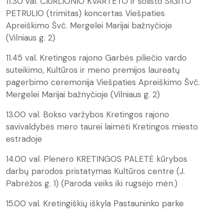
11.30 val. ČIURLIONIO KVARTETO ir solisto SIGITO
PETRULIO (trimitas) koncertas Viešpaties
Apreiškimo Švč. Mergelei Marijai bažnyčioje
(Vilniaus g. 2)
11.45 val. Kretingos rajono Garbės piliečio vardo
suteikimo, Kultūros ir meno premijos laureatų
pagerbimo ceremonija Viešpaties Apreiškimo Švč.
Mergelei Marijai bažnyčioje (Vilniaus g. 2)
13.00 val. Bokso varžybos Kretingos rajono
savivaldybės mero taurei laimėti Kretingos miesto
estradoje
14.00 val. Plenero KRETINGOS PALETĖ kūrybos
darbų parodos pristatymas Kultūros centre (J.
Pabrėžos g. 1) (Paroda veiks iki rugsėjo mėn.)
15.00 val. Kretingiškių iškyla Pastauninko parke