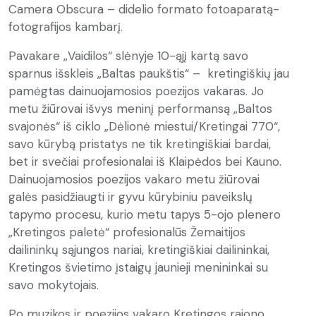
Camera Obscura – didelio formato fotoaparatą-
fotografijos kambarį.
Pavakare „Vaidilos“ slėnyje 10-ąjį kartą savo
sparnus išskleis „Baltas paukštis“ – kretingiškių jau
pamėgtas dainuojamosios poezijos vakaras. Jo
metu žiūrovai išvys meninį performansą „Baltos
svajonės“ iš ciklo „Dėlionė miestui/Kretingai 770“,
savo kūrybą pristatys ne tik kretingiškiai bardai,
bet ir svečiai profesionalai iš Klaipėdos bei Kauno.
Dainuojamosios poezijos vakaro metu žiūrovai
galės pasidžiaugti ir gyvu kūrybiniu paveikslų
tapymo procesu, kurio metu tapys 5-ojo plenero
„Kretingos paletė“ profesionalūs Žemaitijos
dailininkų sąjungos nariai, kretingiškiai dailininkai,
Kretingos švietimo įstaigų jaunieji menininkai su
savo mokytojais.
Po muzikos ir poezijos vakaro Kretingos rajono