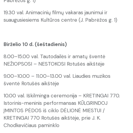
Pabrėžos g. 1)
19.30 val. Animacinių filmų vakaras jaunimui ir
suaugusiesiems Kultūros centre (J. Pabrėžos g. 1)
Birželio 10 d. (šeštadienis)
8.00–15.00 val. Tautodailės ir amatų šventė
NEŽIOPSOSI – NESTOKOSI Rotušės aikštėje
9.00–10.00 – 11.00–13.00 val. Liaudies muzikos
šventė Rotušės aikštėje
10.00 val. Iškilminga ceremonija – KRETINGAI 770.
Istorinis-meninis performansas KŪLGRINDOJ
ĮMINTOS PĖDOS iš ciklo DĖLIONĖ MIESTUI /
KRETINGAI 770 Rotušės aikštėje, prie J. K.
Chodkevičiaus paminklo