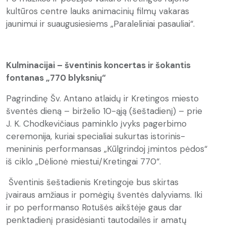
kultūros centre lauks animacinių filmų vakaras
jaunimui ir suaugusiesiems „Paraleliniai pasauliai“.
Kulminacijai – šventinis koncertas ir šokantis
fontanas „770 blyksnių“
Pagrindinę Šv. Antano atlaidų ir Kretingos miesto
šventės dieną – birželio 10-ąją (šeštadienį) – prie
J. K. Chodkevičiaus paminklo įvyks pagerbimo
ceremonija, kuriai specialiai sukurtas istorinis-
menininis performansas „Kūlgrindoj įmintos pėdos“
iš ciklo „Dėlionė miestui/Kretingai 770“.
Šventinis šeštadienis Kretingoje bus skirtas
įvairaus amžiaus ir pomėgių šventės dalyviams. Iki
ir po performanso Rotušės aikštėje gaus dar
penktadienį prasidėsianti tautodailės ir amatų