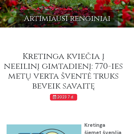
Artimiausi renginiai
Kretinga kviečia į
neeilinį gimtadienį: 770-ies
metų verta šventė truks
beveik savaitę
2023 7 d.
Kretinga
šiemet švenčia