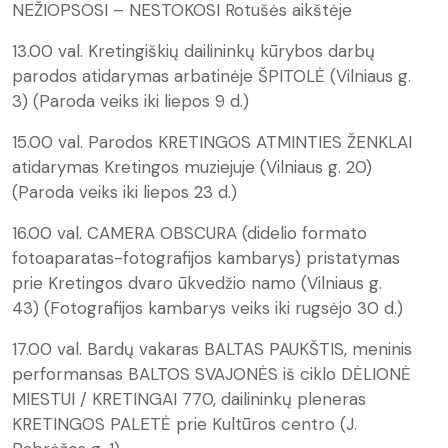
NEŽIOPSOSI – NESTOKOSI Rotušės aikštėje
13.00 val. Kretingiškių dailininkų kūrybos darbų
parodos atidarymas arbatinėje ŠPITOLĖ (Vilniaus g.
3) (Paroda veiks iki liepos 9 d.)
15.00 val. Parodos KRETINGOS ATMINTIES ŽENKLAI
atidarymas Kretingos muziejuje (Vilniaus g. 20)
(Paroda veiks iki liepos 23 d.)
16.00 val. CAMERA OBSCURA (didelio formato
fotoaparatas-fotografijos kambarys) pristatymas
prie Kretingos dvaro ūkvedžio namo (Vilniaus g.
43) (Fotografijos kambarys veiks iki rugsėjo 30 d.)
17.00 val. Bardų vakaras BALTAS PAUKŠTIS, meninis
performansas BALTOS SVAJONĖS iš ciklo DĖLIONĖ
MIESTUI / KRETINGAI 770, dailininkų pleneras
KRETINGOS PALETĖ prie Kultūros centro (J.