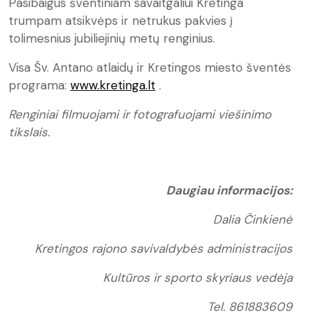
Pasibaigus šventiniam savaitgaliui Kretinga
trumpam atsikvėps ir netrukus pakvies į
tolimesnius jubiliejinių metų renginius.
Visa Šv. Antano atlaidų ir Kretingos miesto šventės
programa:
www.kretinga.lt
.
Renginiai filmuojami ir fotografuojami viešinimo
tikslais.
Daugiau informacijos:
Dalia Činkienė
Kretingos rajono savivaldybės administracijos
Kultūros ir sporto skyriaus vedėja
Tel. 861883609