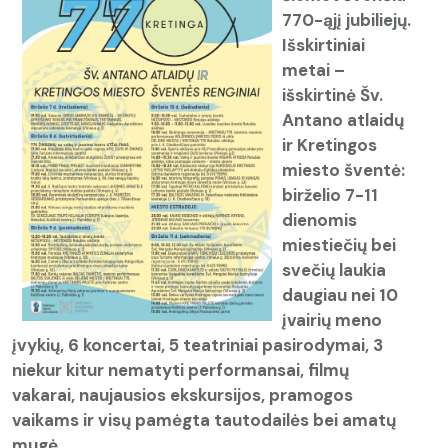
770-ąjį jubiliejų.
Išskirtiniai
metai –
išskirtinė Šv.
Antano atlaidų
ir Kretingos
miesto šventė:
birželio 7-11
dienomis
miestiečių bei
svečių laukia
daugiau nei 10
įvairių meno
įvykių, 6 koncertai, 5 teatriniai pasirodymai, 3
niekur kitur nematyti performansai, filmų
vakarai, naujausios ekskursijos, pramogos
vaikams ir visų pamėgta tautodailės bei amatų
mugė.