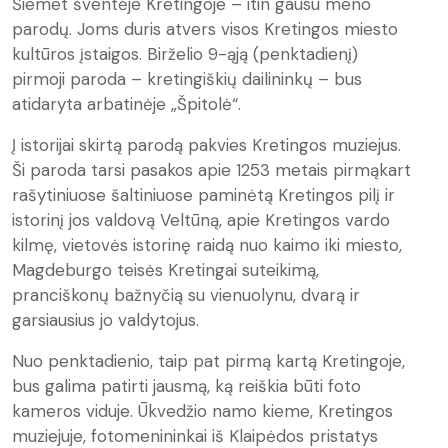
Šiemet šventėje Kretingoje – itin gausu meno
parodų. Joms duris atvers visos Kretingos miesto
kultūros įstaigos. Birželio 9-ąją (penktadienį)
pirmoji paroda – kretingiškių dailininkų – bus
atidaryta arbatinėje „Špitolė“.
Į istorijai skirtą parodą pakvies Kretingos muziejus.
Ši paroda tarsi pasakos apie 1253 metais pirmąkart
rašytiniuose šaltiniuose paminėtą Kretingos pilį ir
istorinį jos valdovą Veltūną, apie Kretingos vardo
kilmę, vietovės istorinę raidą nuo kaimo iki miesto,
Magdeburgo teisės Kretingai suteikimą,
pranciškonų bažnyčią su vienuolynu, dvarą ir
garsiausius jo valdytojus.
Nuo penktadienio, taip pat pirmą kartą Kretingoje,
bus galima patirti jausmą, ką reiškia būti foto
kameros viduje. Ūkvedžio namo kieme, Kretingos
muziejuje, fotomenininkai iš Klaipėdos pristatys