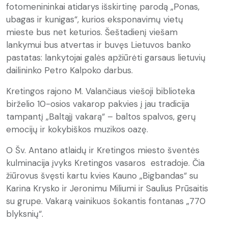
fotomenininkai atidarys išskirtinę parodą „Ponas,
ubagas ir kunigas“, kurios eksponavimų vietų
mieste bus net keturios. Šeštadienį viešam
lankymui bus atvertas ir buvęs Lietuvos banko
pastatas: lankytojai galės apžiūrėti garsaus lietuvių
dailininko Petro Kalpoko darbus.
Kretingos rajono M. Valančiaus viešoji biblioteka
birželio 10-osios vakarop pakvies į jau tradicija
tampantį „Baltąjį vakarą“ – baltos spalvos, gerų
emocijų ir kokybiškos muzikos oazę.
O Šv. Antano atlaidų ir Kretingos miesto šventės
kulminacija įvyks Kretingos vasaros estradoje. Čia
žiūrovus švęsti kartu kvies Kauno „Bigbandas“ su
Karina Krysko ir Jeronimu Miliumi ir Saulius Prūsaitis
su grupe. Vakarą vainikuos šokantis fontanas „770
blyksnių“.