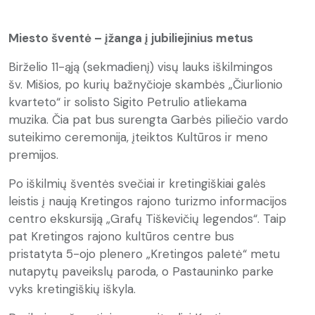
Miesto šventė – įžanga į jubiliejinius metus
Birželio 11-ąją (sekmadienį) visų lauks iškilmingos
šv. Mišios, po kurių bažnyčioje skambės „Čiurlionio
kvarteto“ ir solisto Sigito Petrulio atliekama
muzika. Čia pat bus surengta Garbės piliečio vardo
suteikimo ceremonija, įteiktos Kultūros ir meno
premijos.
Po iškilmių šventės svečiai ir kretingiškiai galės
leistis į naują Kretingos rajono turizmo informacijos
centro ekskursiją „Grafų Tiškevičių legendos“. Taip
pat Kretingos rajono kultūros centre bus
pristatyta 5-ojo plenero „Kretingos paletė“ metu
nutapytų paveikslų paroda, o Pastauninko parke
vyks kretingiškių iškyla.