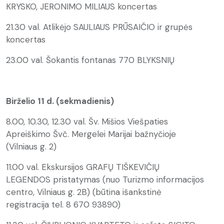
KRYSKO, JERONIMO MILIAUS koncertas
21.30 val. Atlikėjo SAULIAUS PRŪSAIČIO ir grupės
koncertas
23.00 val. Šokantis fontanas 770 BLYKSNIŲ
Birželio 11 d. (sekmadienis)
8.00, 10.30, 12.30 val. Šv. Mišios Viešpaties
Apreiškimo Švč. Mergelei Marijai bažnyčioje
(Vilniaus g. 2)
11.00 val. Ekskursijos GRAFŲ TIŠKEVIČIŲ
LEGENDOS pristatymas (nuo Turizmo informacijos
centro, Vilniaus g. 2B) (būtina išankstinė
registracija tel. 8 670 93890)