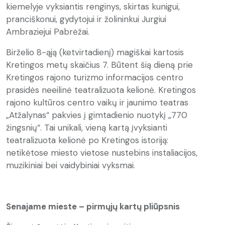
kiemelyje vyksiantis renginys, skirtas kunigui,
pranciškonui, gydytojui ir žolininkui Jurgiui
Ambraziejui Pabrėžai.
Birželio 8-ąją (ketvirtadienį) magiškai kartosis
Kretingos metų skaičius 7. Būtent šią dieną prie
Kretingos rajono turizmo informacijos centro
prasidės neeilinė teatralizuota kelionė. Kretingos
rajono kultūros centro vaikų ir jaunimo teatras
„Atžalynas“ pakvies į gimtadienio nuotykį „770
žingsnių“. Tai unikali, vieną kartą įvyksianti
teatralizuota kelionė po Kretingos istoriją:
netikėtose miesto vietose nustebins instaliacijos,
muzikiniai bei vaidybiniai vyksmai.
Senajame mieste – pirmųjų kartų pliūpsnis