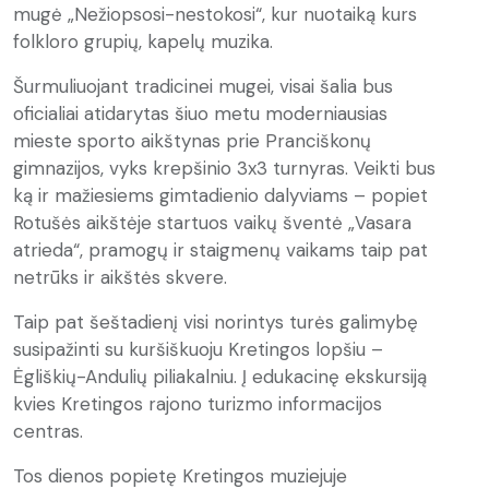
mugė „Nežiopsosi-nestokosi“, kur nuotaiką kurs
folkloro grupių, kapelų muzika.
Šurmuliuojant tradicinei mugei, visai šalia bus
oficialiai atidarytas šiuo metu moderniausias
mieste sporto aikštynas prie Pranciškonų
gimnazijos, vyks krepšinio 3x3 turnyras. Veikti bus
ką ir mažiesiems gimtadienio dalyviams – popiet
Rotušės aikštėje startuos vaikų šventė „Vasara
atrieda“, pramogų ir staigmenų vaikams taip pat
netrūks ir aikštės skvere.
Taip pat šeštadienį visi norintys turės galimybę
susipažinti su kuršiškuoju Kretingos lopšiu –
Ėgliškių-Andulių piliakalniu. Į edukacinę ekskursiją
kvies Kretingos rajono turizmo informacijos
centras.
Tos dienos popietę Kretingos muziejuje