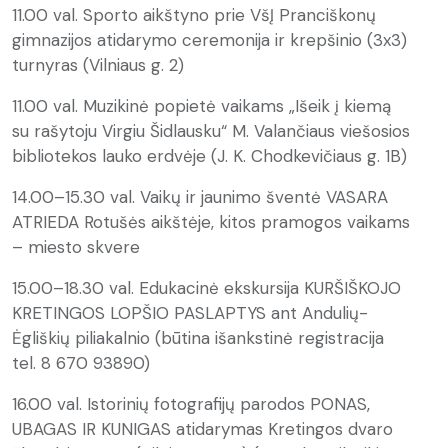
11.00 val. Sporto aikštyno prie VšĮ Pranciškonų
gimnazijos atidarymo ceremonija ir krepšinio (3x3)
turnyras (Vilniaus g. 2)
11.00 val. Muzikinė popietė vaikams „Išeik į kiemą
su rašytoju Virgiu Šidlausku“ M. Valančiaus viešosios
bibliotekos lauko erdvėje (J. K. Chodkevičiaus g. 1B)
14.00–15.30 val. Vaikų ir jaunimo šventė VASARA
ATRIEDA Rotušės aikštėje, kitos pramogos vaikams
– miesto skvere
15.00–18.30 val. Edukacinė ekskursija KURŠIŠKOJO
KRETINGOS LOPŠIO PASLAPTYS ant Andulių-
Ėgliškių piliakalnio (būtina išankstinė registracija
tel. 8 670 93890)
16.00 val. Istorinių fotografijų parodos PONAS,
UBAGAS IR KUNIGAS atidarymas Kretingos dvaro