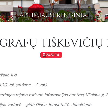
Artimiausi renginiai
 GRAFŲ TIŠKEVIČI
2023 11 d.
želio 11 d.
11.00 val. (trukmė – 2 val.)
retingos rajono turizmo informacijos centras, Vilniaus g. 
ijos vadovė – gidė Diana Jomantaitė-Jonaitienė