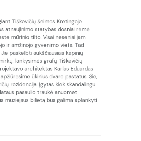
ngiant Tiškevičių šeimos Kretingoje
ios atnaujinimo statybas dosniai rėmė
te mūrinio tilto. Visai neseniai jam
ėjo ir amžinojo gyvenimo vieta. Tad
 Jie paskelbti aukščiausiais kapinių
kimirkų: lankysimės grafų Tiškevičių
uprojektavo architektas Karlas Eduardas
 apžiūrėsime ūkinius dvaro pastatus. Šie,
čių rezidencija. Įgytas kiek skandalingu
 plataus pasaulio traukė anuomet
ijus muziejaus bilietą bus galima aplankyti