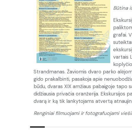
Būtina 
Ekskursi
paliktom
grafai. 
suteikta
ekskursi
vartais 
koplyčio
Strandmanas. Žaviomis dvaro parko alėjomis 
gido prakalbinti, pasakoja apie nenuobodžią
būdu, dvaras XIX amžiaus pabaigoje tapo sa
didžiausia privačia oranžerija. Ekskursijos p
dvarą ir ką tik lankytojams atvertą atnauji
Renginiai filmuojami ir fotografuojami vieši