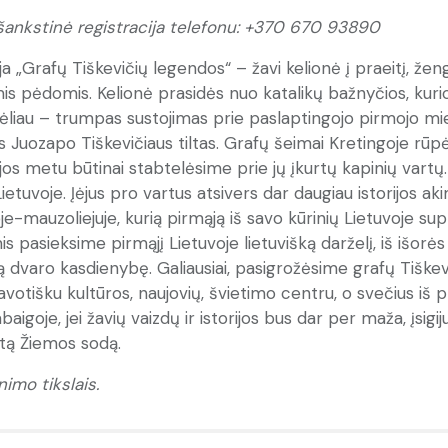
išankstinė registracija telefonu: +370 670 93890
ja „Grafų Tiškevičių legendos“ – žavi kelionė į praeitį, že
is pėdomis. Kelionė prasidės nuo katalikų bažnyčios, kur
Vėliau – trumpas sustojimas prie paslaptingojo pirmojo mies
s Juozapo Tiškevičiaus tiltas. Grafų šeimai Kretingoje rūp
jos metu būtinai stabtelėsime prie jų įkurtų kapinių vartų.
Lietuvoje. Įėjus pro vartus atsivers dar daugiau istorijos a
je-mauzoliejuje, kurią pirmąją iš savo kūrinių Lietuvoje s
pasieksime pirmąjį Lietuvoje lietuvišką darželį, iš išorės
 dvaro kasdienybę. Galiausiai, pasigrožėsime grafų Tiškevi
votišku kultūros, naujovių, švietimo centru, o svečius iš
abaigoje, jei žavių vaizdų ir istorijos bus dar per maža, įsig
ntą Žiemos sodą.
nimo tikslais.